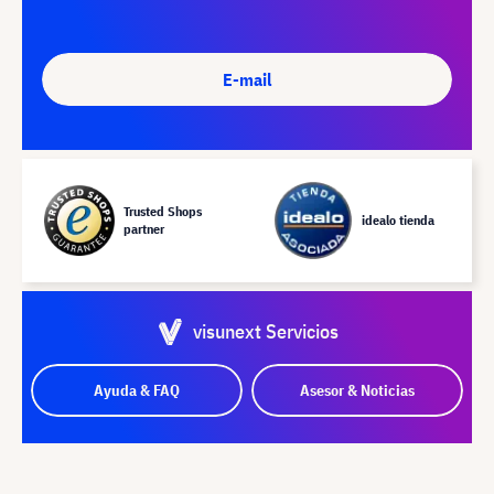
E-mail
Trusted Shops
idealo tienda
partner
visunext Servicios
Ayuda & FAQ
Asesor & Noticias