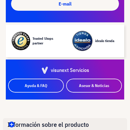
E-mail
Trusted Shops
idealo tienda
partner
visunext Servicios
Ayuda & FAQ
Asesor & Noticias
Información sobre el producto