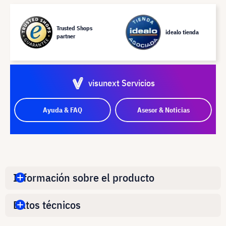
Trusted Shops
idealo tienda
partner
visunext Servicios
Ayuda & FAQ
Asesor & Noticias
Información sobre el producto
Datos técnicos