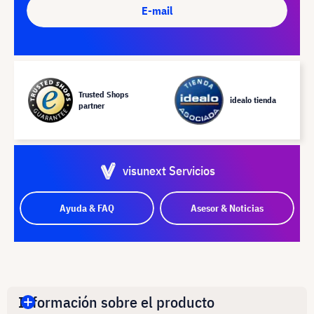
E-mail
Trusted Shops
idealo tienda
partner
visunext Servicios
Ayuda & FAQ
Asesor & Noticias
Información sobre el producto