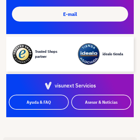
E-mail
Trusted Shops
idealo tienda
partner
visunext Servicios
Ayuda & FAQ
Asesor & Noticias