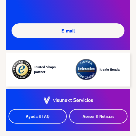
E-mail
Trusted Shops
idealo tienda
partner
visunext Servicios
Ayuda & FAQ
Asesor & Noticias