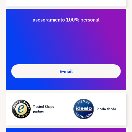
asesoramiento 100% personal
E-mail
Trusted Shops
idealo tienda
partner