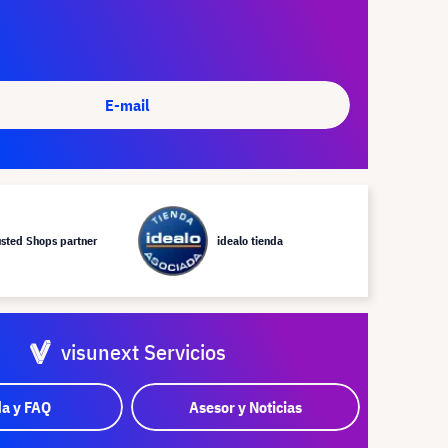
E-mail
usted Shops partner
idealo tienda
visunext Servicios
a y FAQ
Asesor y Noticias