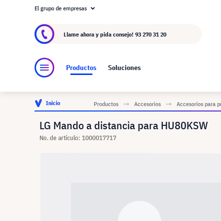
El grupo de empresas
Acerca de visunext.es
El Grupo visunext
Fa
Llame ahora y pida consejo!
93 270 31 20
Productos
Soluciones
Inicio
Productos
Accesorios
Accesorios para p
LG Mando a distancia para HU80KSW
No. de artículo: 1000017717