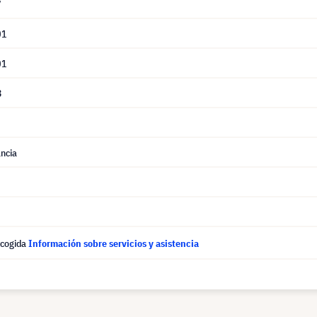
7
01
01
3
ncia
ecogida
Información sobre servicios y asistencia