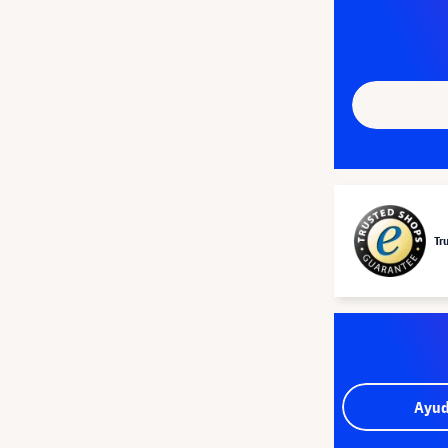
Tr
Ayud