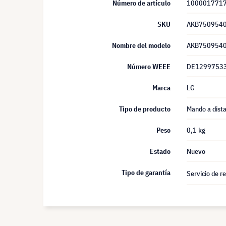
Número de artículo
100001771
SKU
AKB750954
Nombre del modelo
AKB750954
Número WEEE
DE1299753
Marca
LG
Tipo de producto
Mando a dista
Peso
0,1 kg
Estado
Nuevo
Tipo de garantía
Servicio de r