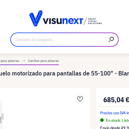
bricante
Descargas y dossier de prensa
 para pizarras
Carritos para pizarras
lo motorizado para pantallas de 55-100" - Bla
685,04 
Precios con IVA i
En stock. List
Envío desde
49,9