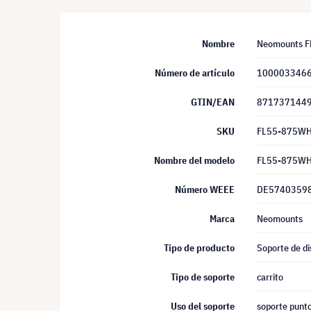
Nombre
Neomounts FL
Número de artículo
100003346
GTIN/EAN
871737144
SKU
FL55-875W
Nombre del modelo
FL55-875W
Número WEEE
DE5740359
Marca
Neomounts
Tipo de producto
Soporte de di
Tipo de soporte
carrito
Uso del soporte
soporte punto