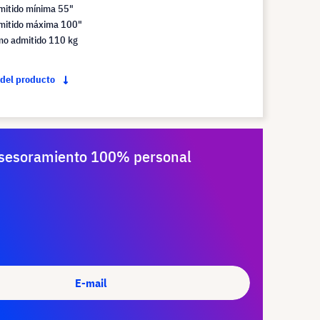
itido mínima 55"
mitido máxima 100"
o admitido 110 kg
 del producto
sesoramiento 100% personal
E-mail