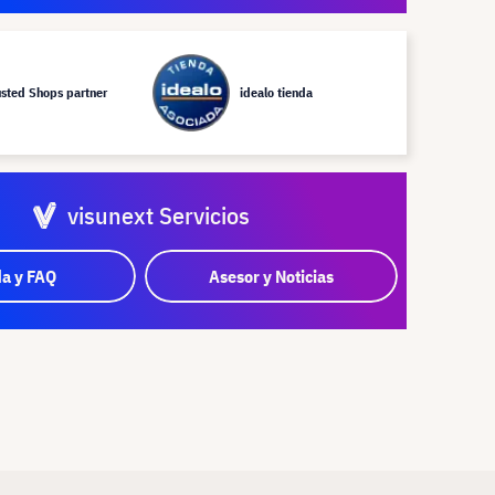
usted Shops partner
idealo tienda
visunext Servicios
a y FAQ
Asesor y Noticias