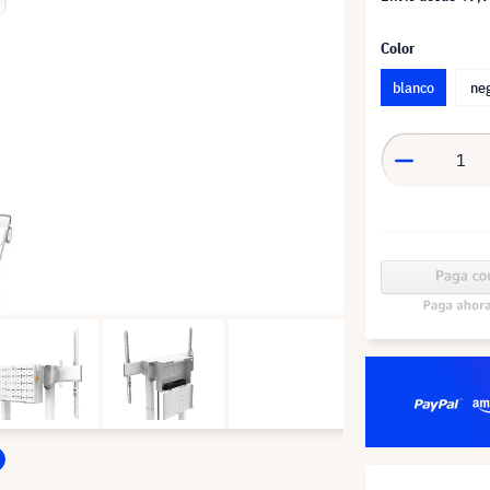
Color
blanco
ne