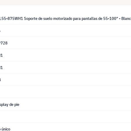
55-875WH1 Soporte de suelo motorizado para pantallas de 55-100" - Blanc
6
9728
H1
H1
8
splay de pie
 único