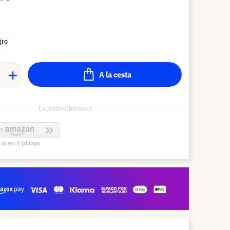
gro
A la cesta
Express-Checkout