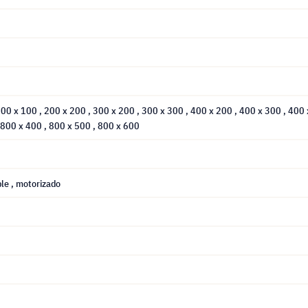
200 x 100
, 200 x 200
, 300 x 200
, 300 x 300
, 400 x 200
, 400 x 300
, 400
 800 x 400
, 800 x 500
, 800 x 600
ble
, motorizado