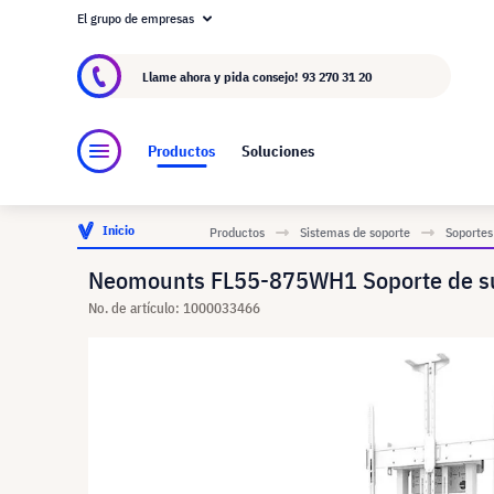
El grupo de empresas
Acerca de visunext.es
El Grupo visunext
Fa
Llame ahora y pida consejo!
93 270 31 20
Productos
Soluciones
Inicio
Productos
Sistemas de soporte
Soportes
Neomounts FL55-875WH1 Soporte de sue
No. de artículo: 1000033466