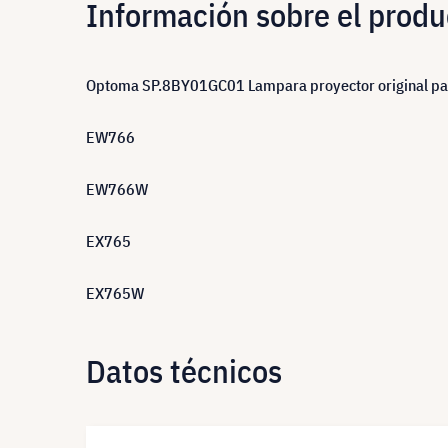
Información sobre el produ
Optoma SP.8BY01GC01 Lampara proyector original pa
EW766
EW766W
EX765
EX765W
Datos técnicos