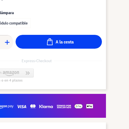
 lámpara
dulo compatible
A la cesta
Express-Checkout