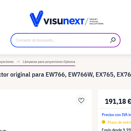
bricante
Descargas y dossier de prensa
oyectores
Lámparas para proyectores Optoma
tor original para EW766, EW766W, EX765, EX7
191,18 
Precios con IVA i
Plazo de entre
Envío desde
9,99