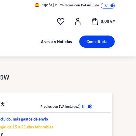
España | €
Precios con IVA incluido.
0,00 €*
Asesor y Noticias
Consultoría
65W
€*
Precios con IVA incluido.
ncluido, más gastos de envío
ga: de 15 a 21 días laborables
 €