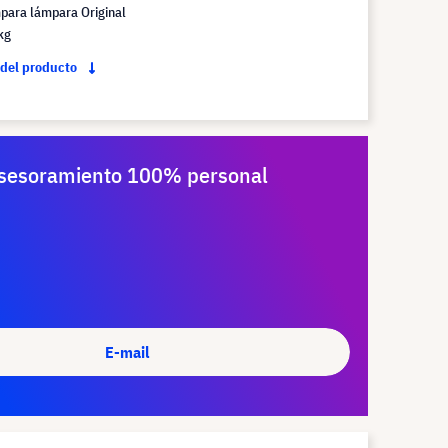
para lámpara Original
kg
 del producto
sesoramiento 100% personal
E-mail