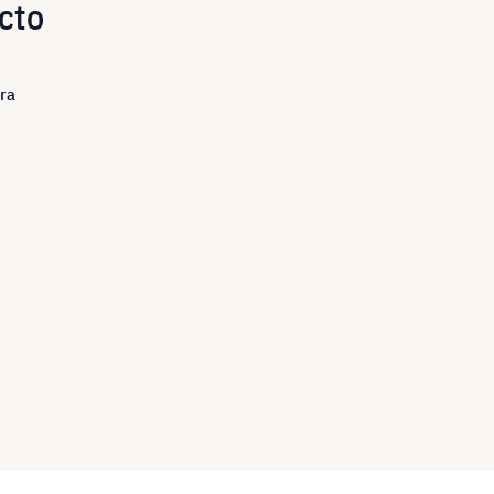
cto
ra