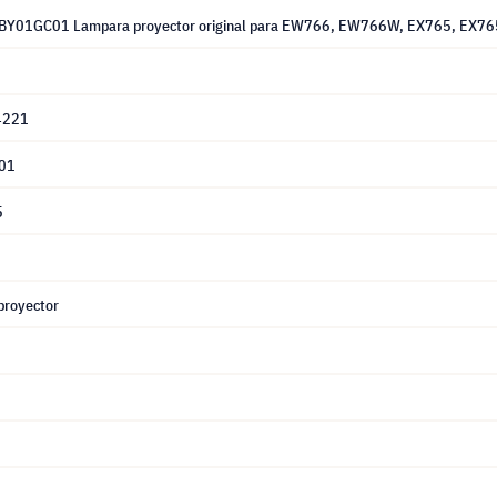
BY01GC01 Lampara proyector original para EW766, EW766W, EX765, EX7
4221
01
5
proyector