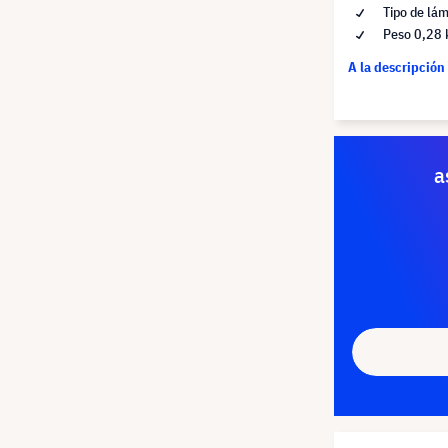
Tipo de lám
Peso 0,28 
A la descripción
a