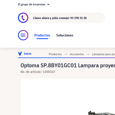
El grupo de empresas
Acerca de visunext.es
El Grupo visunext
Fa
Llame ahora y pida consejo!
93 270 31 20
Productos
Soluciones
Inicio
Productos
Accesorios
Lámparas para pr
Optoma SP.8BY01GC01 Lampara proyec
No. de artículo: 1300167