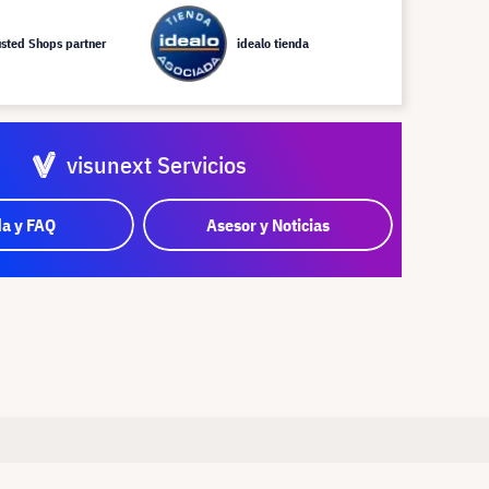
usted Shops partner
idealo tienda
visunext Servicios
a y FAQ
Asesor y Noticias