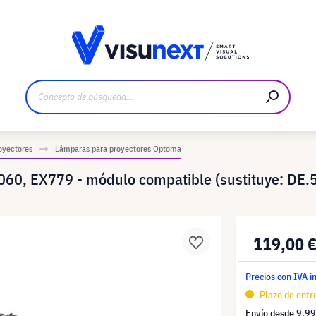
bricante
Descargas y dossier de prensa
oyectores
Lámparas para proyectores Optoma
60, EX779 - módulo compatible (sustituye: DE
119,00 
Precios con IVA i
Plazo de entre
Envío desde
9,99