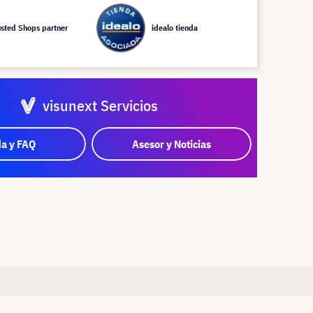
usted Shops partner
idealo tienda
visunext Servicios
a y FAQ
Asesor y Noticias