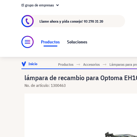
El grupo de empresas
Acerca de visunext.es
El Grupo visunext
Fa
Llame ahora y pida consejo!
93 270 31 20
Productos
Soluciones
Inicio
Productos
Accesorios
Lámparas para pr
lámpara de recambio para Optoma EH10
No. de artículo: 1300463