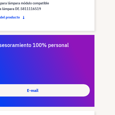
mpara lámpara módulo compatible
la lámpara DE.5811116519
 del producto
sesoramiento 100% personal
E-mail