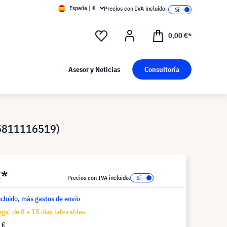
España | €
Precios con IVA incluido.
0,00 €*
Asesor y Noticias
Consultoría
.5811116519)
€*
Precios con IVA incluido.
ncluido, más gastos de envío
ga: de 8 a 15 días laborables
 €