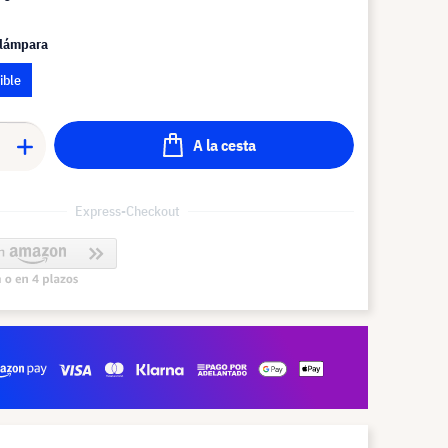
 lámpara
ible
A la cesta
Express-Checkout