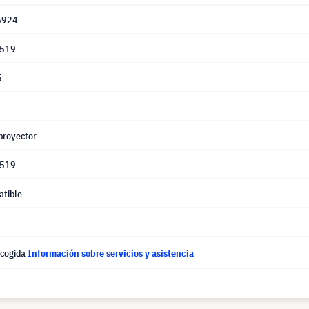
5924
519
5
proyector
519
tible
ecogida
Información sobre servicios y asistencia