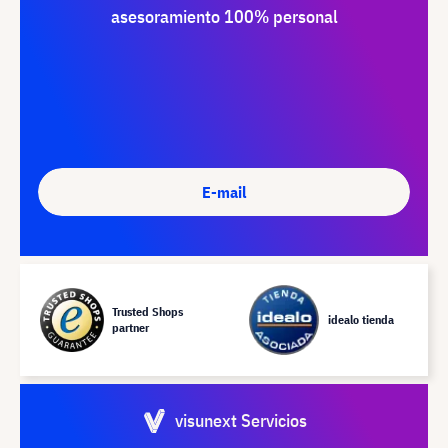
asesoramiento 100% personal
E-mail
Trusted Shops
idealo tienda
partner
visunext Servicios