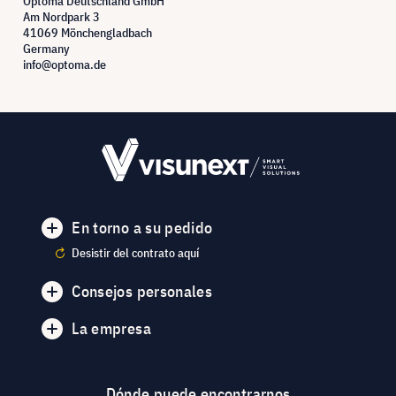
Optoma Deutschland GmbH
Am Nordpark 3
41069 Mönchengladbach
Germany
info@optoma.de
En torno a su pedido
Desistir del contrato aquí
Consejos personales
La empresa
Dónde puede encontrarnos