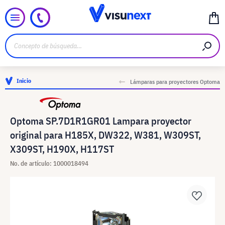
Inicio
Lámparas para proyectores Optoma
Optoma SP.7D1R1GR01 Lampara proyector
original para H185X, DW322, W381, W309ST,
X309ST, H190X, H117ST
No. de artículo: 1000018494