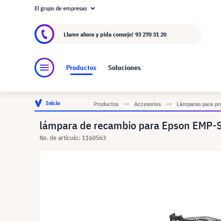
El grupo de empresas
Acerca de visunext.es
El Grupo visunext
Fa
Llame ahora y pida consejo!
93 270 31 20
Productos
Soluciones
Inicio
Productos
Accesorios
Lámparas para pr
lámpara de recambio para Epson EMP-S
No. de artículo: 1160563