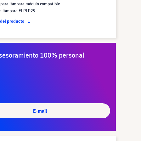
mpara lámpara módulo compatible
la lámpara ELPLP29
 del producto
sesoramiento 100% personal
E-mail