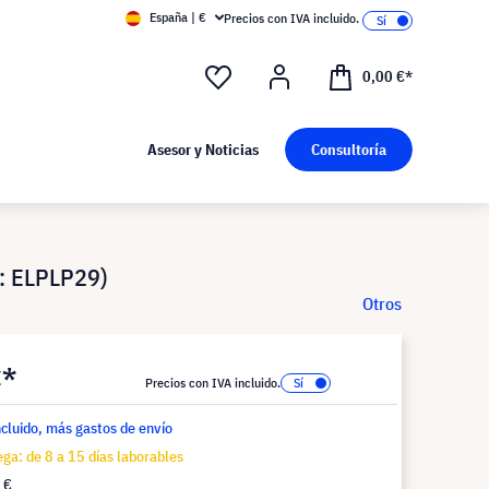
España | €
Precios con IVA incluido.
0,00 €*
Asesor y Noticias
Consultoría
: ELPLP29)
Otros
€*
Precios con IVA incluido.
ncluido, más gastos de envío
ga: de 8 a 15 días laborables
 €