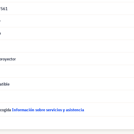
7561
9
9
proyector
tible
ecogida
Información sobre servicios y asistencia