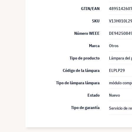
GTIN/EAN
489514260
SKU
V13H010L2
Número WEEE
DE9425084
Marca
Otros
Tipo de producto
Lámpara del 
Código de la lámpara
ELPLP29
Tipo de lámpara lámpara
módulo compa
Estado
Nuevo
Tipo de garantía
Servicio de r