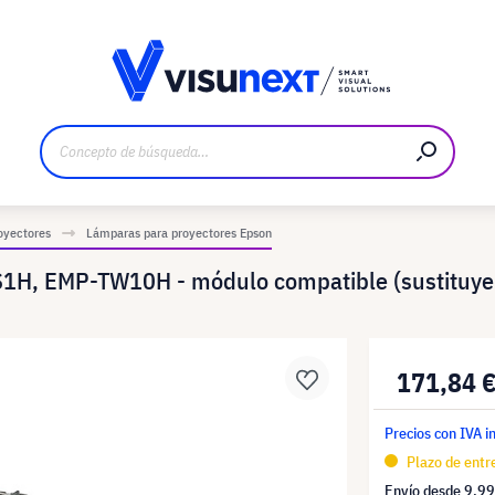
bricante
Descargas y dossier de prensa
oyectores
Lámparas para proyectores Epson
1H, EMP-TW10H - módulo compatible (sustituye
171,84 
Precios con IVA i
Plazo de entre
Envío desde
9,99