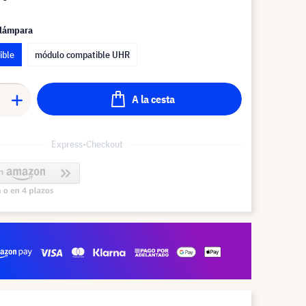
 lámpara
ible
módulo compatible UHR
A la cesta
Express-Checkout