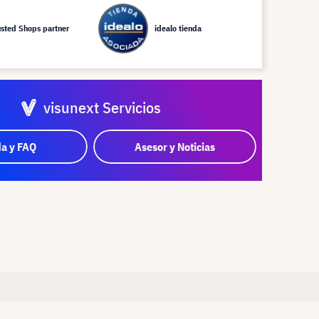
usted Shops partner
idealo tienda
visunext Servicios
a y FAQ
Asesor y Noticias