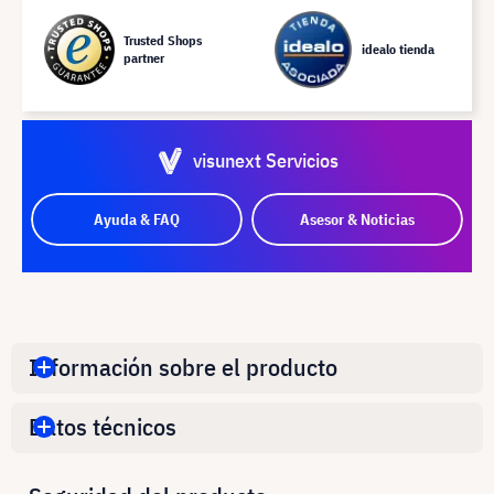
Trusted Shops
idealo tienda
partner
visunext Servicios
Ayuda & FAQ
Asesor & Noticias
Información sobre el producto
Datos técnicos