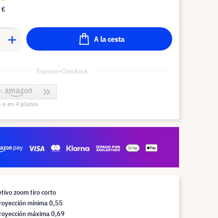
 €
A la cesta
Express-Checkout
etivo zoom tiro corto
proyección mínima 0,55
proyección máxima 0,69