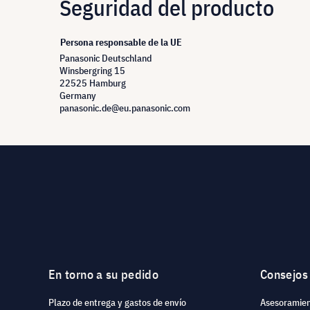
Seguridad del producto
Persona responsable de la UE
Panasonic Deutschland
Winsbergring 15
22525 Hamburg
Germany
panasonic.de@eu.panasonic.com
En torno a su pedido
Consejos
Plazo de entrega y gastos de envío
Asesoramien