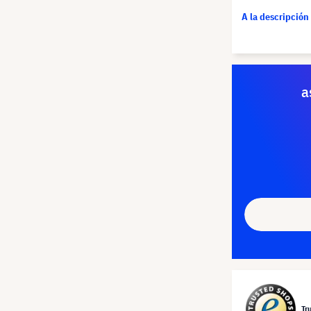
A la descripción
a
Tr