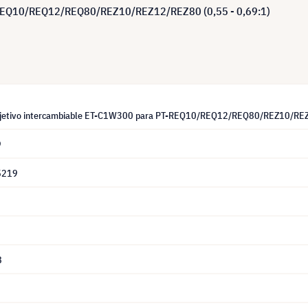
T-REQ10/REQ12/REQ80/REZ10/REZ12/REZ80 (0,55 - 0,69:1)
bjetivo intercambiable ET-C1W300 para PT-REQ10/REQ12/REQ80/REZ10/REZ
9
5219
8