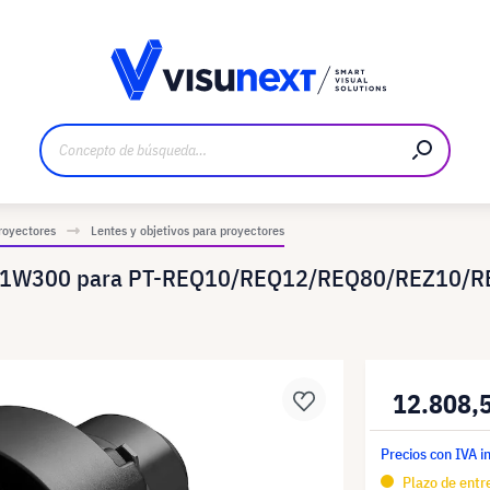
bricante
Descargas y dossier de prensa
royectores
Lentes y objetivos para proyectores
T-C1W300 para PT-REQ10/REQ12/REQ80/REZ10/R
12.808,
Precios con IVA i
Plazo de entre