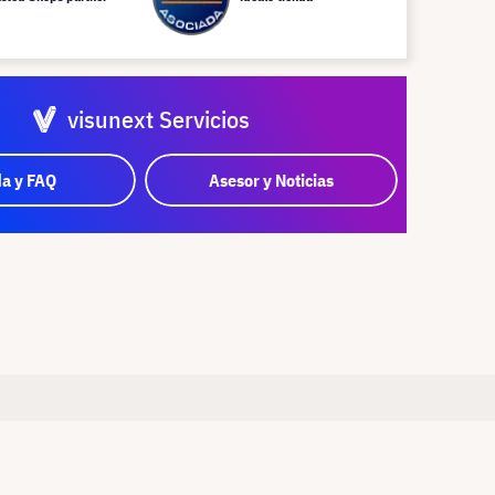
visunext Servicios
a y FAQ
Asesor y Noticias