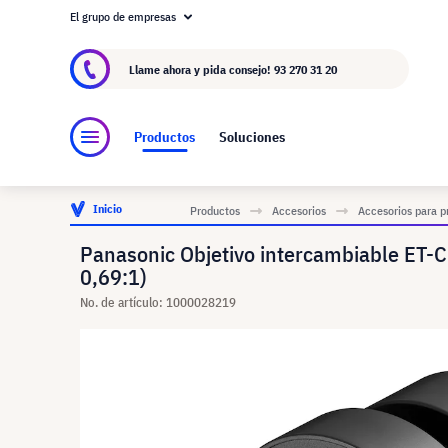
El grupo de empresas
Acerca de visunext.es
El Grupo visunext
Fa
Llame ahora y pida consejo!
93 270 31 20
Productos
Soluciones
Inicio
Productos
Accesorios
Accesorios para p
Panasonic Objetivo intercambiable E
0,69:1)
No. de artículo: 1000028219