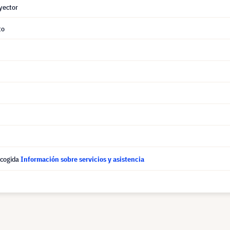
yector
to
ecogida
Información sobre servicios y asistencia