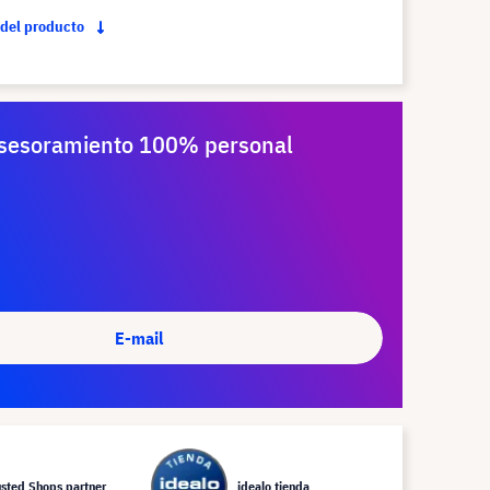
 del producto
sesoramiento 100% personal
E-mail
usted Shops partner
idealo tienda