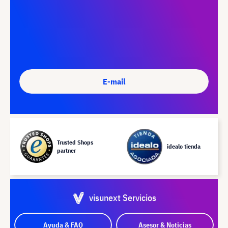
E-mail
Trusted Shops
idealo tienda
partner
visunext Servicios
Ayuda & FAQ
Asesor & Noticias