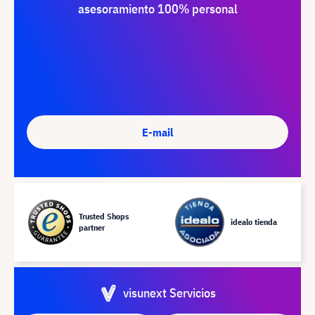
asesoramiento 100% personal
E-mail
Trusted Shops
idealo tienda
partner
visunext Servicios