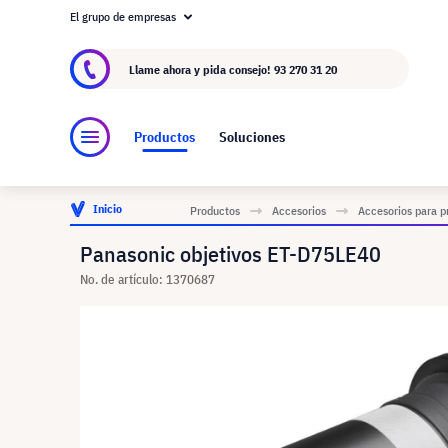
El grupo de empresas
Acerca de visunext.es
El Grupo visunext
Fa
Llame ahora y pida consejo!
93 270 31 20
Productos
Soluciones
Inicio
Productos
Accesorios
Accesorios para p
Panasonic objetivos ET-D75LE40
No. de artículo: 1370687