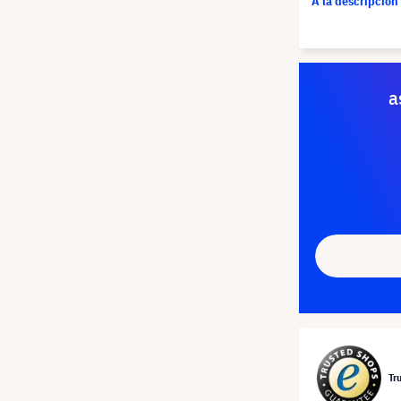
A la descripción
a
Tr