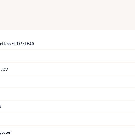
jetivos ET-D75LE40
1739
8
yector