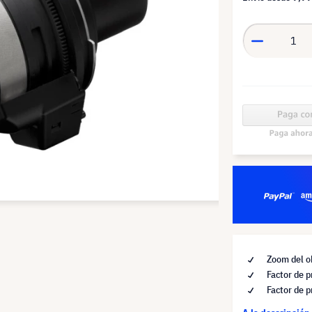
Zoom del ob
Factor de p
Factor de 