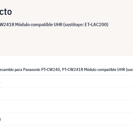
cto
W241R Módulo compatible UHR (sustituye: ET-LAC200)
ecambio para Panasonic PT-CW240, PT-CW241R Módulo compatible UHR (sus
4
8