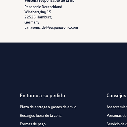
Persona responsable de la UE
Panasonic Deutschland
Winsbergring 15
22525 Hamburg
Germany
panasonic.de@eu.panasonic.com
En torno a su pedido
Consejos
Plazo de entrega y gastos de envío
Asesoramien
Recargos fuera de la zona
Personas de
Formas de pago
Servicio de 