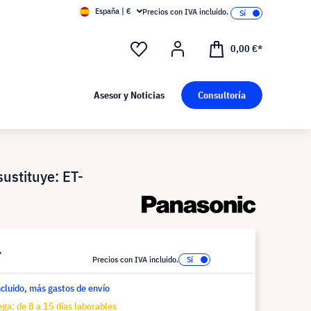
España | €
Precios con IVA incluido.
0,00 €*
Asesor y Noticias
Consultoría
stituye: ET-
*
Precios con IVA incluido.
ncluido, más gastos de envío
ga: de 8 a 15 días laborables