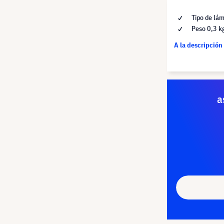
Tipo de lá
Peso 0,3 k
A la descripción
a