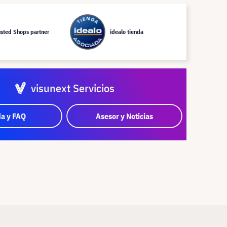
usted Shops partner
idealo tienda
visunext Servicios
a y FAQ
Asesor y Noticias