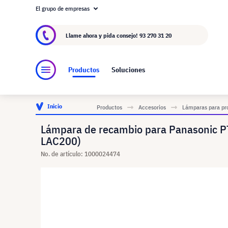
El grupo de empresas
Acerca de visunext.es
El Grupo visunext
Fa
Llame ahora y pida consejo!
93 270 31 20
Productos
Soluciones
Inicio
Productos
Accesorios
Lámparas para pr
Lámpara de recambio para Panasonic P
LAC200)
No. de artículo: 1000024474