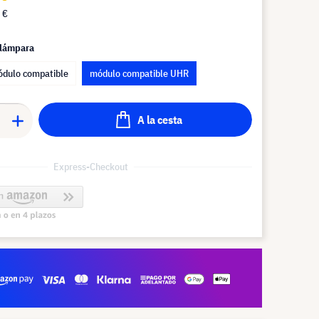
 €
 lámpara
dulo compatible
módulo compatible UHR
A la cesta
Express-Checkout