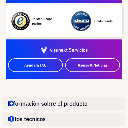
Trusted Shops
idealo tienda
partner
visunext Servicios
Ayuda & FAQ
Asesor & Noticias
Información sobre el producto
Datos técnicos