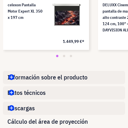
celexon Pantalla
DELUXX Cinem
Motor Expert XL 350
pantalla de ma
x 197 cm
alto contraste
124 cm, 100" 
DAYVISION AL
1.449,99 €*
Información sobre el producto
Datos técnicos
Descargas
Cálculo del área de proyección