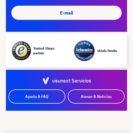
E-mail
Trusted Shops
idealo tienda
partner
visunext Servicios
Ayuda & FAQ
Asesor & Noticias