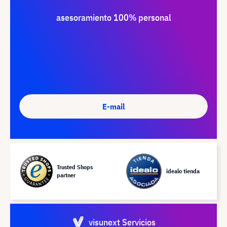
asesoramiento 100% personal
E-mail
Trusted Shops
idealo tienda
partner
visunext Servicios