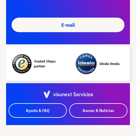
E-mail
Trusted Shops
idealo tienda
partner
visunext Servicios
Ayuda & FAQ
Asesor & Noticias