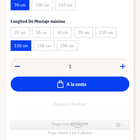
70 cm
100 cm
150 cm
Longitud De Montaje máxima
20 cm
30 cm
50 cm
70 cm
110 cm
130 cm
150 cm
200 cm
A la cesta
Express-Checkout