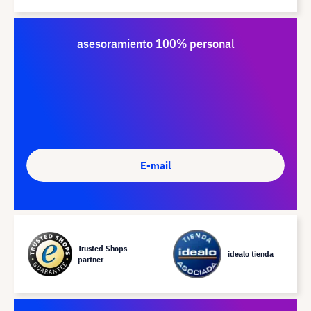
asesoramiento 100% personal
E-mail
Trusted Shops
idealo tienda
partner