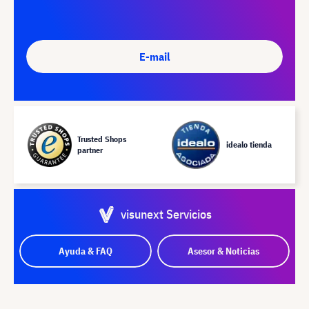
E-mail
Trusted Shops
idealo tienda
partner
visunext Servicios
Ayuda & FAQ
Asesor & Noticias