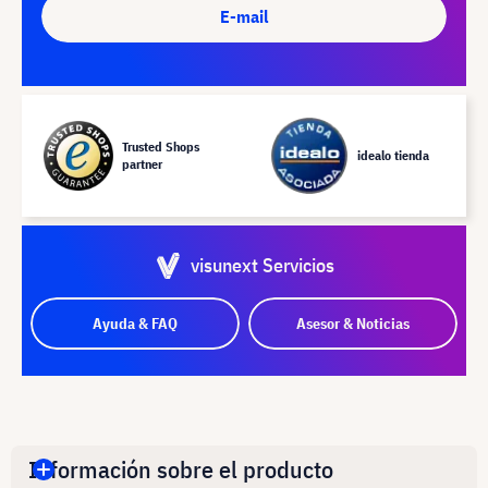
E-mail
Trusted Shops
idealo tienda
partner
visunext Servicios
Ayuda & FAQ
Asesor & Noticias
Información sobre el producto