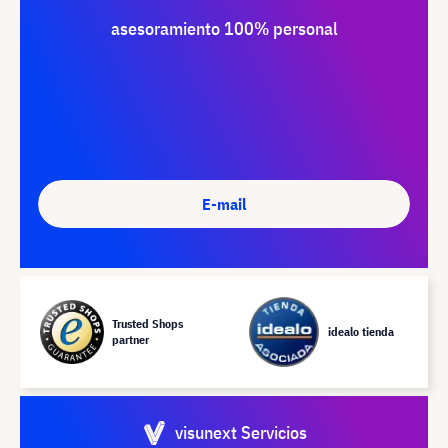
asesoramiento 100% personal
E-mail
Trusted Shops
idealo tienda
partner
visunext Servicios