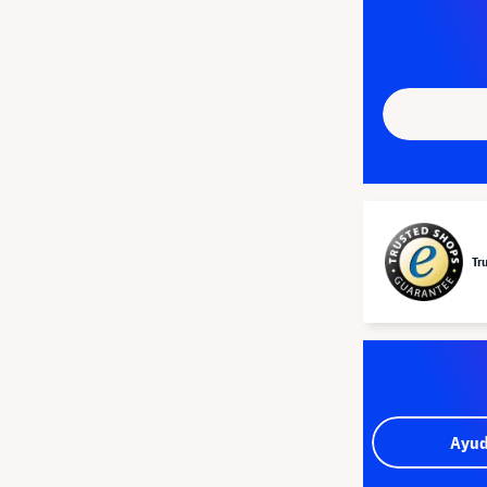
Tr
Ayud