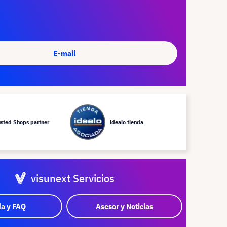
E-mail
usted Shops partner
idealo tienda
visunext Servicios
a y FAQ
Asesor y Noticias