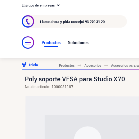
El grupo de empresas
Acerca de visunext.es
El Grupo visunext
Fa
Llame ahora y pida consejo!
93 270 31 20
Productos
Soluciones
Inicio
Productos
Accesorios
Accesorios para s
Poly soporte VESA para Studio X70
No. de artículo: 1000031187