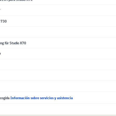
7
3730
ng für Studio X70
9
ecogida
Información sobre servicios y asistencia