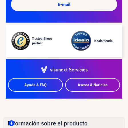
E-mail
Trusted Shops
idealo tienda
partner
visunext Servicios
Ayuda & FAQ
Asesor & Noticias
Información sobre el producto