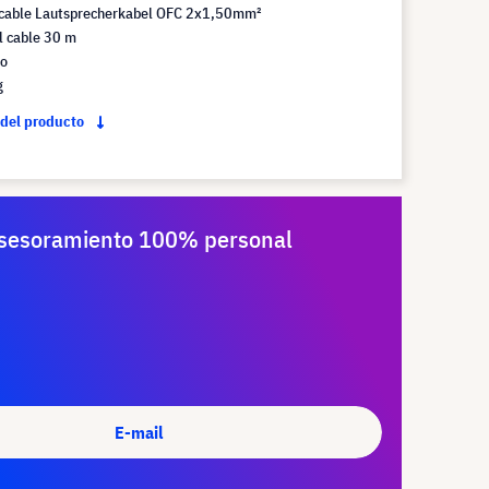
 cable Lautsprecherkabel OFC 2x1,50mm²
l cable 30 m
co
g
 del producto
sesoramiento 100% personal
E-mail