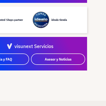
usted Shops partner
idealo tienda
visunext Servicios
a y FAQ
Asesor y Noticias