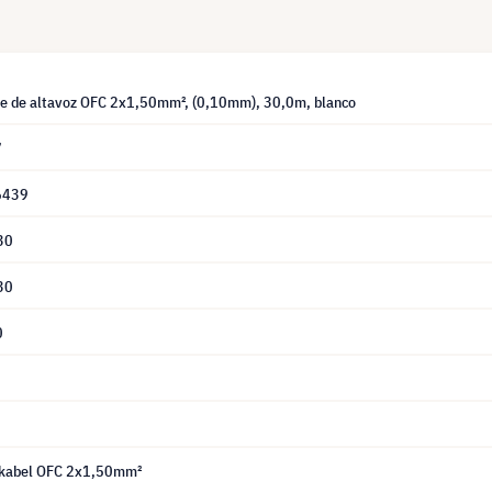
le de altavoz OFC 2x1,50mm², (0,10mm), 30,0m, blanco
7
6439
30
30
0
rkabel OFC 2x1,50mm²