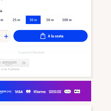
le
 m
25 m
30 m
50 m
100 m
A la cesta
Express-Checkout