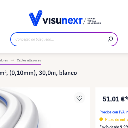
bricante
Descargas y dossier de prensa
adores
Cables altavoces
mm², (0,10mm), 30,0m, blanco
51,01 €
Precios con IVA i
Plazo de entre
Envío desde
9,99