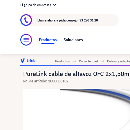
El grupo de empresas
Acerca de visunext.es
El Grupo visunext
Fa
Llame ahora y pida consejo!
93 270 31 20
Productos
Soluciones
Inicio
Productos
Conectividad
Cables y adapt
PureLink cable de altavoz OFC 2x1,50
No. de artículo: 1000008107