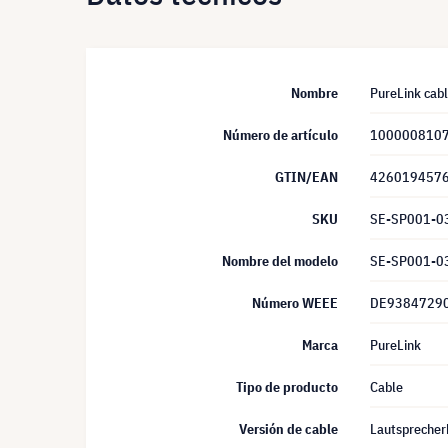
Nombre
PureLink cab
Número de artículo
100000810
GTIN/EAN
426019457
SKU
SE-SP001-0
Nombre del modelo
SE-SP001-0
Número WEEE
DE9384729
Marca
PureLink
Tipo de producto
Cable
Versión de cable
Lautspreche