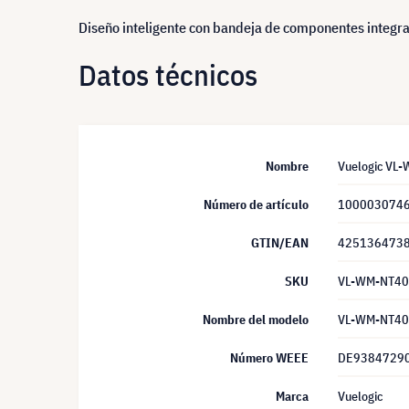
Diseño inteligente con bandeja de componentes integrad
Datos técnicos
Nombre
Vuelogic VL-
Número de artículo
100003074
GTIN/EAN
425136473
SKU
VL-WM-NT4
Nombre del modelo
VL-WM-NT4
Número WEEE
DE9384729
Marca
Vuelogic