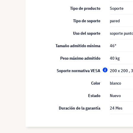
Tipo de producto
Soporte
Tipo de soporte
pared
Uso del soporte
soporte punto
Tamaño admitido mínima
46"
Peso máximo admitido
40 kg
Soporte normativa VESA
200 x 200
, 
Color
blanco
Estado
Nuevo
Duración de la garantía
24 Mes