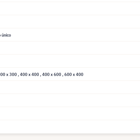
 único
300 x 300
, 400 x 400
, 400 x 600
, 600 x 400