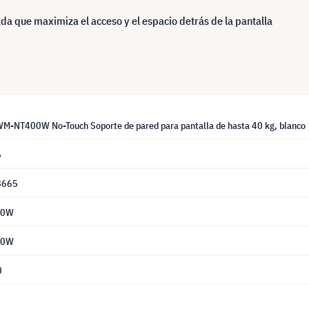
a que maximiza el acceso y el espacio detrás de la pantalla
WM-NT400W No-Touch Soporte de pared para pantalla de hasta 40 kg, blanco
6
8665
00W
00W
0