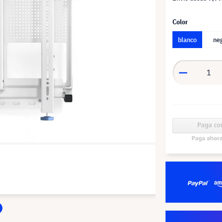
Color
blanco
ne