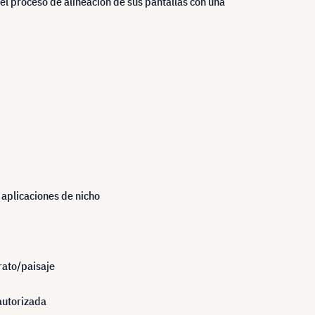
 el proceso de alineación de sus pantallas con una
 aplicaciones de nicho
ato/paisaje
autorizada