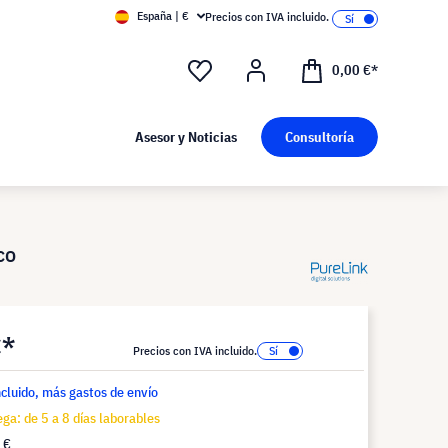
España | €
Precios con IVA incluido.
0,00 €*
Asesor y Noticias
Consultoría
co
€*
Precios con IVA incluido.
ncluido, más gastos de envío
ga: de 5 a 8 días laborables
 €