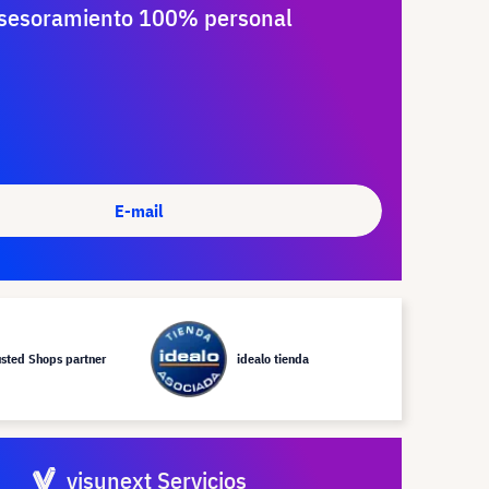
sesoramiento 100% personal
E-mail
usted Shops partner
idealo tienda
visunext Servicios