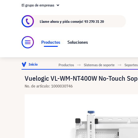
El grupo de empresas
Acerca de visunext.es
El Grupo visunext
Fa
Llame ahora y pida consejo!
93 270 31 20
Productos
Soluciones
Inicio
Productos
Sistemas de soporte
Soportes
Vuelogic VL-WM-NT400W No-Touch Soport
No. de artículo: 1000030746