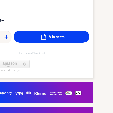
gro
A la cesta
Express-Checkout