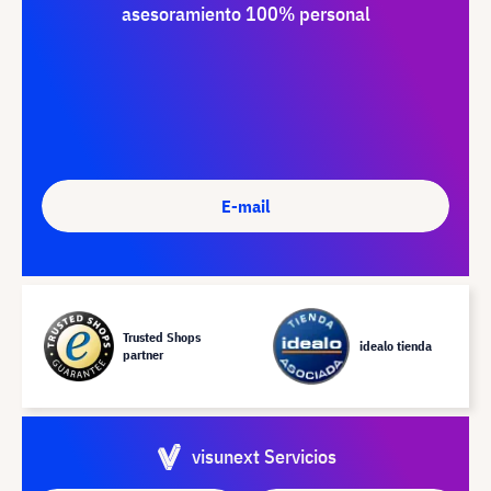
asesoramiento 100% personal
E-mail
Trusted Shops
idealo tienda
partner
visunext Servicios