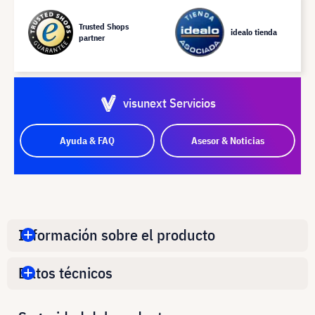
Trusted Shops
idealo tienda
partner
visunext Servicios
Ayuda & FAQ
Asesor & Noticias
Información sobre el producto
Datos técnicos