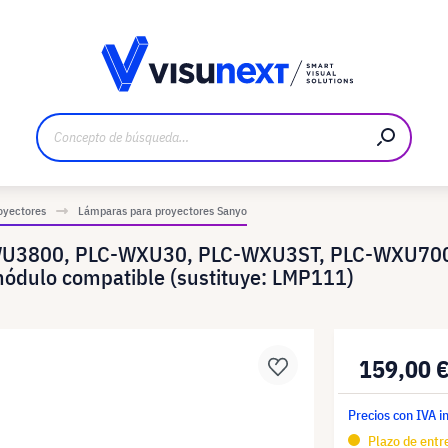
bricante
Descargas y dossier de prensa
oyectores
Lámparas para proyectores Sanyo
-WU3800, PLC-WXU30, PLC-WXU3ST, PLC-WXU700
dulo compatible (sustituye: LMP111)
159,00 
Precios con IVA i
Plazo de entre