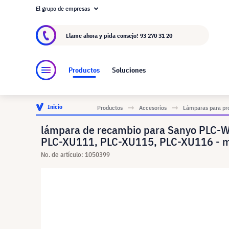
El grupo de empresas
Acerca de visunext.es
El Grupo visunext
Fa
Llame ahora y pida consejo!
93 270 31 20
Productos
Soluciones
Inicio
Productos
Accesorios
Lámparas para pr
lámpara de recambio para Sanyo PLC
PLC-XU111, PLC-XU115, PLC-XU116 - mó
No. de artículo: 1050399