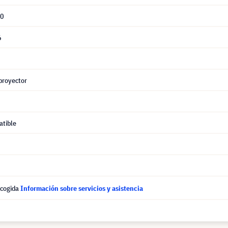
40
6
proyector
tible
ecogida
Información sobre servicios y asistencia