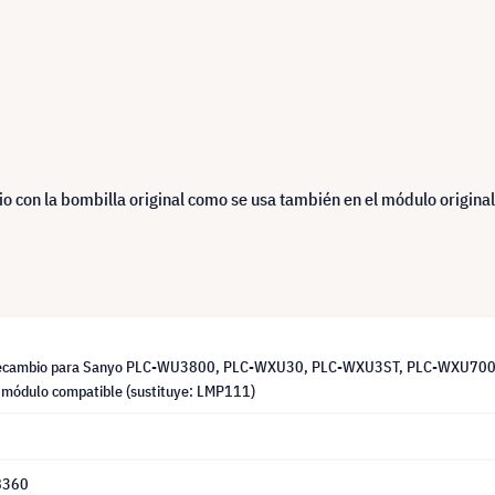
 con la bombilla original como se usa también en el módulo original
recambio para Sanyo PLC-WU3800, PLC-WXU30, PLC-WXU3ST, PLC-WXU700
módulo compatible (sustituye: LMP111)
8360