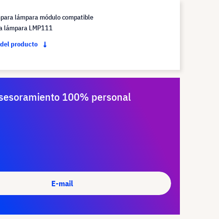
mpara lámpara módulo compatible
la lámpara LMP111
 del producto
sesoramiento 100% personal
E-mail