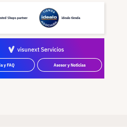
usted Shops partner
idealo tienda
visunext Servicios
a y FAQ
Asesor y Noticias