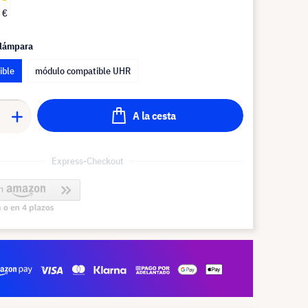
 €
 lámpara
ible
módulo compatible UHR
A la cesta
Express-Checkout