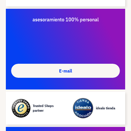
asesoramiento 100% personal
E-mail
Trusted Shops
idealo tienda
partner