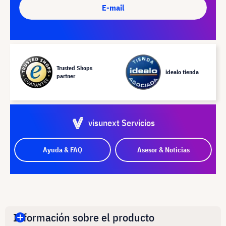
E-mail
Trusted Shops
idealo tienda
partner
visunext Servicios
Ayuda & FAQ
Asesor & Noticias
Información sobre el producto