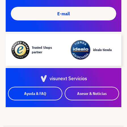
E-mail
Trusted Shops
idealo tienda
partner
visunext Servicios
Ayuda & FAQ
Asesor & Noticias