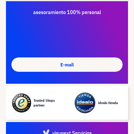
asesoramiento 100% personal
E-mail
Trusted Shops
idealo tienda
partner
visunext Servicios