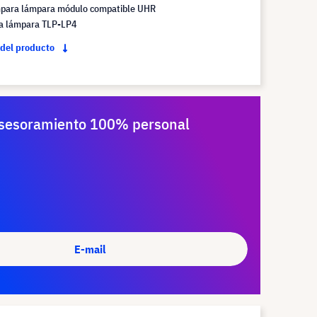
mpara lámpara módulo compatible UHR
la lámpara TLP-LP4
 del producto
sesoramiento 100% personal
E-mail