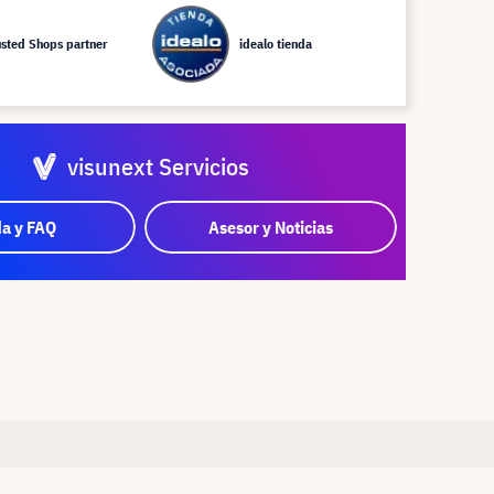
usted Shops partner
idealo tienda
visunext Servicios
a y FAQ
Asesor y Noticias