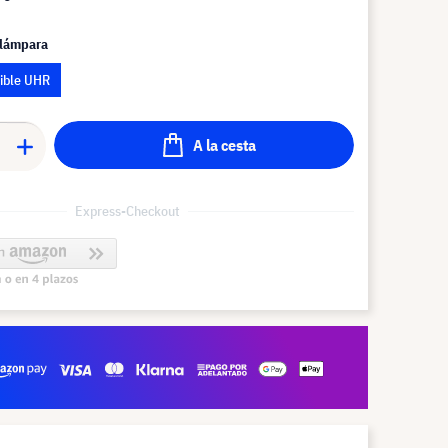
 lámpara
ible UHR
A la cesta
Express-Checkout