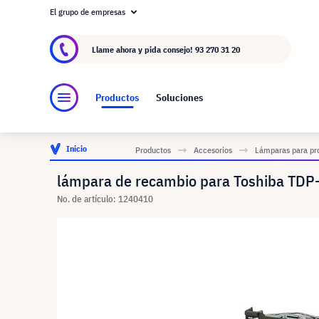
El grupo de empresas
Acerca de visunext.es
El Grupo visunext
Fa
Llame ahora y pida consejo!
93 270 31 20
Productos
Soluciones
Inicio
Productos
Accesorios
Lámparas para pr
lámpara de recambio para Toshiba TDP-
No. de artículo: 1240410