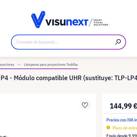
bricante
Descargas y dossier de prensa
oyectores
Lámparas para proyectores Toshiba
P4 - Módulo compatible UHR (sustituye: TLP-LP
144,99 
Precios con IVA i
Plazo de entre
Envío desde
9,99