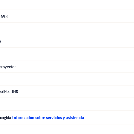
4698
0
proyector
atible UHR
ecogida
Información sobre servicios y asistencia