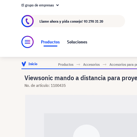
El grupo de empresas
Acerca de visunext.es
El Grupo visunext
Fa
Llame ahora y pida consejo!
93 270 31 20
Productos
Soluciones
Inicio
Productos
Accesorios
Accesorios para p
Viewsonic mando a distancia para proy
No. de artículo: 1100435