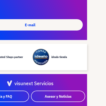
E-mail
usted Shops partner
idealo tienda
visunext Servicios
a y FAQ
Asesor y Noticias