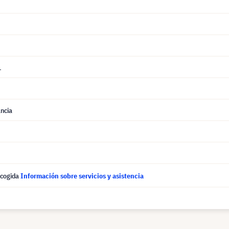
1
ncia
ecogida
Información sobre servicios y asistencia