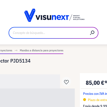
bricante
Descargas y dossier de prensa
royectores
Mandos a distancia para proyectores
ector PJD5134
85,00 €
Precios con IVA i
Plazo de entre
Envío desde
9,99