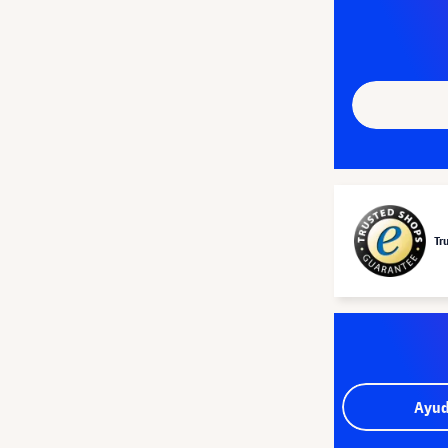
Tr
Ayud