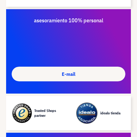
asesoramiento 100% personal
E-mail
Trusted Shops
idealo tienda
partner