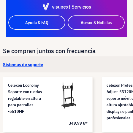
visunext Servicios
Ayuda & FAQ
Asesor & Noticias
Se compran juntos con frecuencia
Sistemas de soporte
Celexon Economy
celexon Profes
Soporte con ruedas
Adjust-55120
regulable en altura
soporte móvil 
para pantallas
altura ajustabl
-5510MP
displays o pant
profesionales
349,99 €*