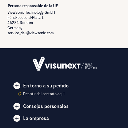
Persona responsable de la UE
ViewSonic Technology GmbH
Fürst-Leopold-Platz 1
46284 Dorsten
Germany
service_deu@viewsonic.com
En torno a su pedido
Desistir del contrato aquí
Consejos personales
La empresa