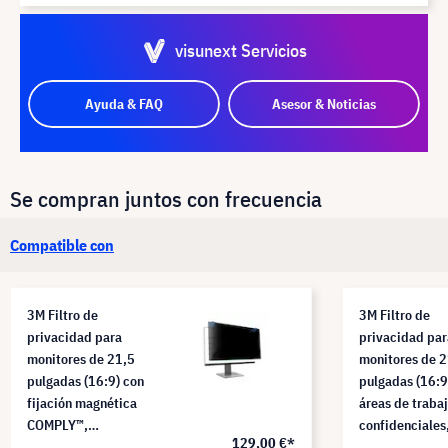
visunext Servicios
Ayuda & FAQ
Asesor & Noticias
Se compran juntos con frecuencia
Compatible con
3M Filtro de
3M Filtro de
privacidad para
privacidad par
monitores de 21,5
monitores de 2
pulgadas (16:9) con
pulgadas (16:9
fijación magnética
áreas de traba
COMPLY™,
confidenciales
129,00 €*
PF215W9EM
PF215W9B