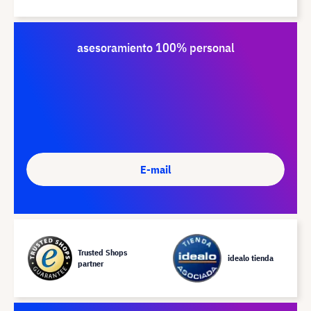
asesoramiento 100% personal
E-mail
Trusted Shops
idealo tienda
partner