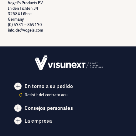
Vogel's Products BV
In den Fichten 34
32584 Löhne
Germany
(0) 5731 – 869170
info.de@vogels.com
En torno a su pedido
Desistir del contrato aquí
Consejos personales
La empresa