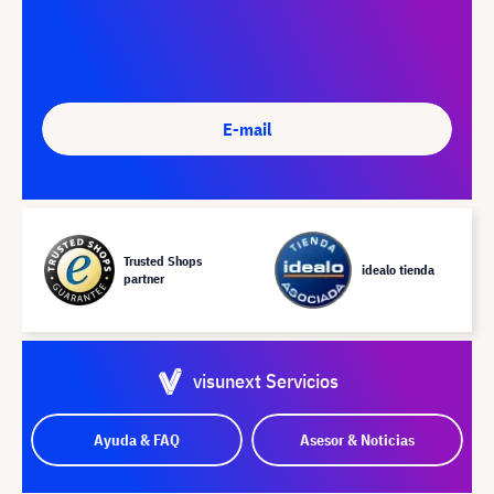
E-mail
Trusted Shops
idealo tienda
partner
visunext Servicios
Ayuda & FAQ
Asesor & Noticias