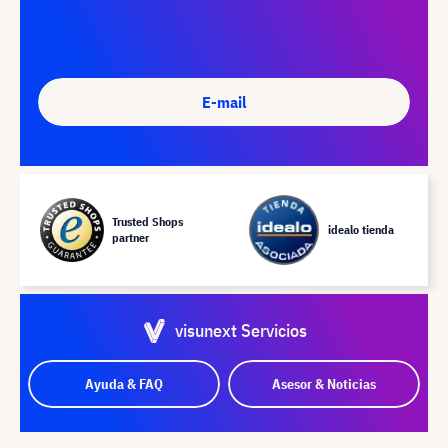
E-mail
Trusted Shops
idealo tienda
partner
visunext Servicios
Ayuda & FAQ
Asesor & Noticias